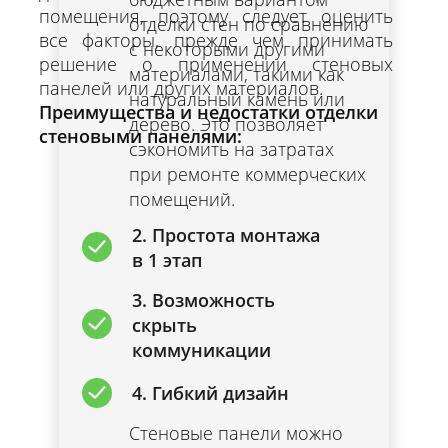
помещения, поэтому следует оценить
отделки стен по сравнению
все факторы, прежде чем принимать
с некоторыми другими
решение о применении стеновых
материалами, такими как
панелей или других материалов.
натуральный камень или
Преимущества и недостатки отделки
дерево. Это позволяет
стеновыми панелями:
сэкономить на затратах
при ремонте коммерческих
помещений.
2. Простота монтажа
в 1 этап
3. Возможность
скрыть
коммуникации
4. Гибкий дизайн
Стеновые панели можно