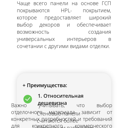
Чаще всего панели на основе ГСП
покрываются HPL- покрытием,
которое предоставляет широкий
выбор декоров и обеспечивает
возможность создания
универсальных интерьеров в
сочетании с другими видами отделки.
+ Преимущества:
1. Относительная
дешевизна
Важно учитывать, что выбор
отделочного материала зависит от
Стеновые панели
конкретных потребностей и требований
считаются более
для конкретного коммерческого
бюджетным вариантом